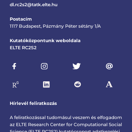
dl.rc2s2@tatk.elte.hu
Postacím
1117 Budapest, Pázmány Péter sétány 1/A
Kutatóközpontunk weboldala
ELTE RC2S2
Hírlevél feliratkozás
A feliratkozással tudomásul veszem és elfogadom
az ELTE Research Center for Computational Social
Science (ELTE RC2S2) kutatócsoport adatkezelési