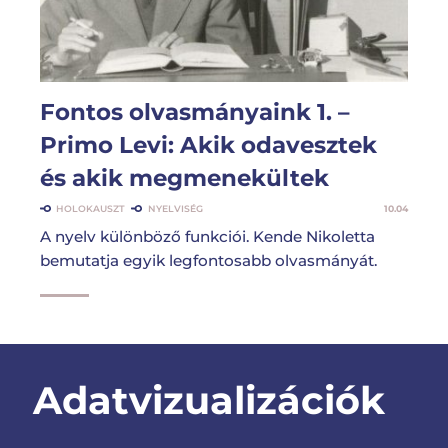
Fontos olvasmányaink 1. –
Primo Levi: Akik odavesztek
és akik megmenekültek
HOLOKAUSZT
NYELVISÉG
10.04
A nyelv különböző funkciói. Kende Nikoletta
bemutatja egyik legfontosabb olvasmányát.
Adatvizualizációk