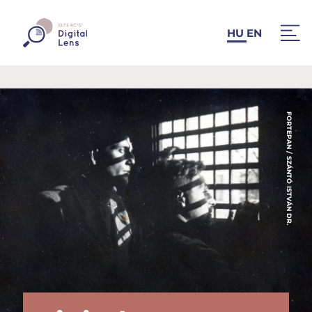
HU
EN