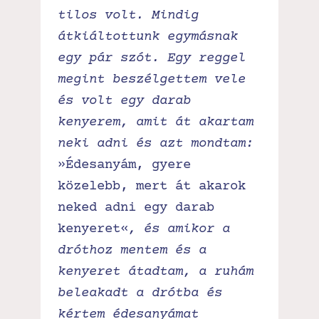
tilos volt. Mindig
átkiáltottunk egymásnak
egy pár szót. Egy reggel
megint beszélgettem vele
és volt egy darab
kenyerem, amit át akartam
neki adni és azt mondtam:
»Édesanyám, gyere
közelebb, mert át akarok
neked adni egy darab
kenyeret«
, és amikor a
dróthoz mentem és a
kenyeret átadtam, a ruhám
beleakadt a drótba és
kértem édesanyámat