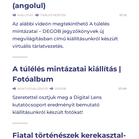
(angolul)
KIÁLLÍTÁS
TÁRLATVEZETÉS
07.31
Az alábbi videón megtekinthető A túlélés
mintázatai – DEGOB jegyzőkönyvek új
megvilágításban című kiállításunkról készült
virtuális tárlatvezetés.
A túlélés mintázatai kiállítás |
Fotóalbum
ADATVIZUALIZÁCIÓ
DEGOB
07.09
Szeretettel osztjuk meg a Digital Lens
kutatócsoport eredményit bemutató
kiállításunkról készült fotókat!
Fiatal történészek kerekasztal-