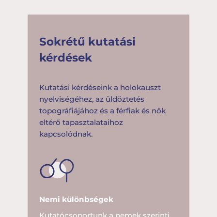
Sokrétű kutatási
kérdések
Kutatási kérdéseink a holokauszt
nyelviségéhez, az üldöztetés
topográfiájához és a férfiak és nők
eltérő tapasztalataihoz
kapcsolódnak.
Nemi különbségek
Kutatócsoportunk a nemek szerinti