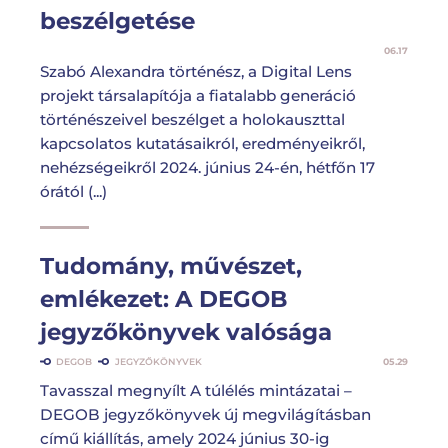
beszélgetése
06.17
Szabó Alexandra történész, a Digital Lens
projekt társalapítója a fiatalabb generáció
történészeivel beszélget a holokauszttal
kapcsolatos kutatásaikról, eredményeikről,
nehézségeikről 2024. június 24-én, hétfőn 17
órától (...)
Tudomány, művészet,
emlékezet: A DEGOB
jegyzőkönyvek valósága
DEGOB
JEGYZŐKÖNYVEK
05.29
Tavasszal megnyílt A túlélés mintázatai –
DEGOB jegyzőkönyvek új megvilágításban
című kiállítás, amely 2024 június 30-ig