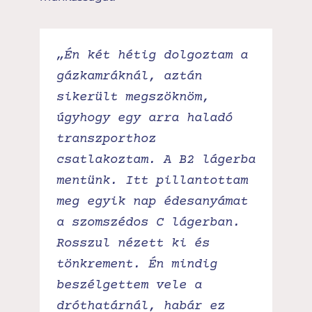
„Én két hétig dolgoztam a
gázkamráknál, aztán
sikerült megszöknöm,
úgyhogy egy arra haladó
transzporthoz
csatlakoztam. A B2 lágerba
mentünk. Itt pillantottam
meg egyik nap édesanyámat
a szomszédos C lágerban.
Rosszul nézett ki és
tönkrement. Én mindig
beszélgettem vele a
dróthatárnál, habár ez