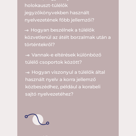
holokauszt-túlélők
jegyzőkönyvekben használt
nyelvezetének főbb jellemzői?
Hogyan beszélnek a túlélők
közvetlenül az átélt borzalmak után a
történtekről?
Vannak-e eltérések különböző
túlélő csoportok között?
Hogyan viszonyul a túlélők által
használt nyelv a korra jellemző
közbeszédhez, például a korabeli
sajtó nyelvezetéhez?