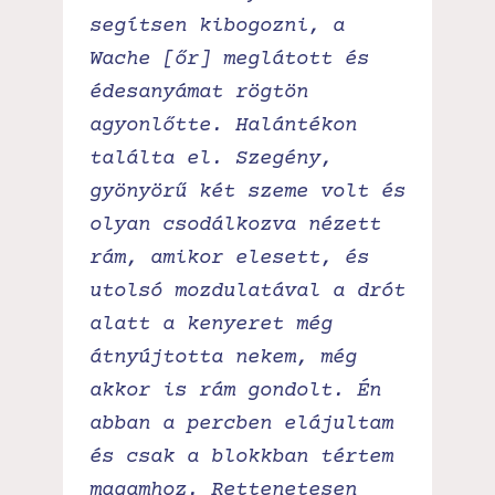
segítsen kibogozni, a
Wache [őr] meglátott és
édesanyámat rögtön
agyonlőtte. Halántékon
találta el. Szegény,
gyönyörű két szeme volt és
olyan csodálkozva nézett
rám, amikor elesett, és
utolsó mozdulatával a drót
alatt a kenyeret még
átnyújtotta nekem, még
akkor is rám gondolt. Én
abban a percben elájultam
és csak a blokkban tértem
magamhoz. Rettenetesen