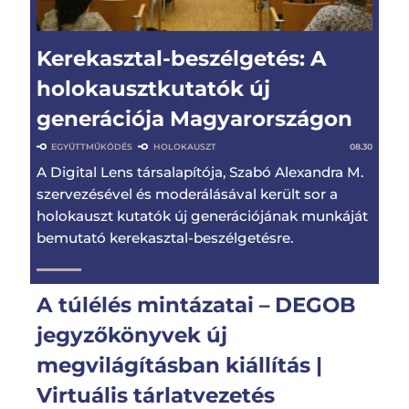
Kerekasztal-beszélgetés: A
holokausztkutatók új
generációja Magyarországon
EGYÜTTMŰKÖDÉS
HOLOKAUSZT
08.30
A Digital Lens társalapítója, Szabó Alexandra M.
szervezésével és moderálásával került sor a
holokauszt kutatók új generációjának munkáját
bemutató kerekasztal-beszélgetésre.
A túlélés mintázatai – DEGOB
jegyzőkönyvek új
megvilágításban kiállítás |
Virtuális tárlatvezetés