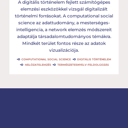
A digitális történelem fejlett számítógépes
elemzési eszközökkel vizsgál digitalizált
történelmi forrásokat. A computational social
science az adattudomány, a mesterséges-
intelligencia, a network elemzés módszereit
adaptálja társadalomtudományos témákra.
Mindkét terület fontos része az adatok
vizualizációja.
COMPUTATIONAL SOCIAL SCIENCE
DIGITÁLIS TÖRTÉNELEM
HÁLÓZATELEMZÉS
TERMÉSZETESNYELV-FELDOLGOZÁS