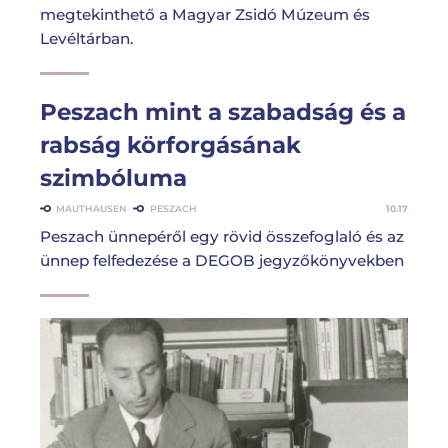
megtekinthető a Magyar Zsidó Múzeum és
Levéltárban.
Peszach mint a szabadság és a
rabság körforgásának
szimbóluma
MAUTHAUSEN
PESZACH
10.17
Peszach ünnepéről egy rövid összefoglaló és az
ünnep felfedezése a DEGOB jegyzőkönyvekben