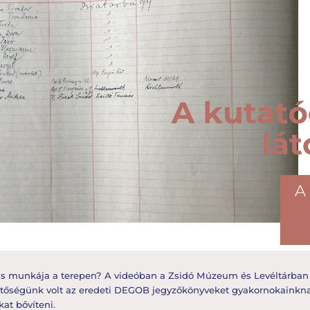
ens munkája a terepen? A videóban a Zsidó Múzeum és Levéltárban
etőségünk volt az eredeti DEGOB jegyzőkönyveket gyakornokainknak
at bővíteni.