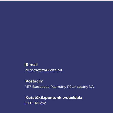
E-mail
dl.rc2s2@tatk.elte.hu
Postacím
1117 Budapest, Pázmány Péter sétány 1/A
Kutatóközpontunk weboldala
ELTE RC2S2