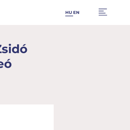
HU
EN
Zsidó
eó