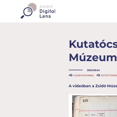
Kutatóc
Múzeum 
2022.08.04
CSAPATMUNKA
EGYÜTTMŰ
A videóban a Zsidó Múze