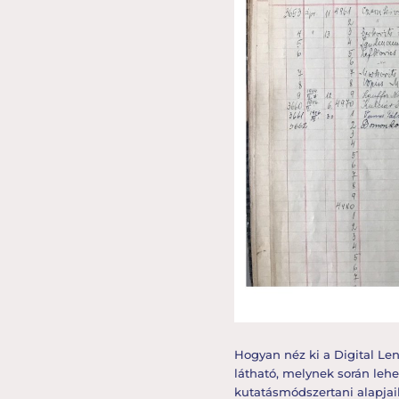
Hogyan néz ki a Digital L
látható, melynek során leh
kutatásmódszertani alapjaik