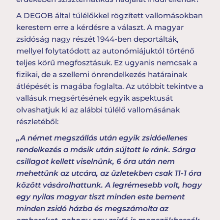
A DEGOB által túlélőkkel rögzített vallomásokban
kerestem erre a kérdésre a választ. A magyar
zsidóság nagy részét 1944-ben deportálták,
mellyel folytatódott az autonómiájuktól történő
teljes körű megfosztásuk. Ez ugyanis nemcsak a
fizikai, de a szellemi önrendelkezés határainak
átlépését is magába foglalta. Az utóbbit tekintve a
vallásuk megsértésének egyik aspektusát
olvashatjuk ki az alábbi túlélő vallomásának
részletéből:
„A német megszállás után egyik zsidóellenes
rendelkezés a másik után sújtott le ránk. Sárga
csillagot kellett viselnünk, 6 óra után nem
mehettünk az utcára, az üzletekben csak 11-1 óra
között vásárolhattunk. A legrémesebb volt, hogy
egy nyilas magyar tiszt minden este bement
minden zsidó házba és megszámolta az