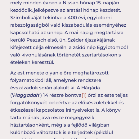
mely minden évben a Nissan hónap 15. napján
kezdődik, jelképezve az aratási hónap kezdetét.
Szimbolikáját tekintve a 400 évi, egyiptomi
rabszolgaságból való kiszabadulás eseményéhez
kapcsolható az ünnep. A mai napig megtartásra
kerülő Peszach első, ún. Széder éjszakájának
kifejezett célja elmesélni a zsidó nép Egyiptomból
való kivonulásának történetét szertartásokon s
ételeken keresztül.
Az est menete olyan előre meghatározott
folyamatokból áll, amelynek rendszere
évszázadok során alakult ki. A Hágáda
(
’
Haggadah’
) 14 részre bontva
[1]
őrzi az este teljes
forgatókönyvét beleértve az előkészületekkel és
étkezéssel kapcsolatos irányelveket is. A könyv
tartalmának java része megegyezik
háztartásonként, mégis a fejlődő világban
különböző változatok is elterjedtek (például