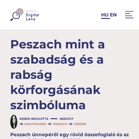
HU
EN
Peszach mint a
szabadság és a
rabság
körforgásának
szimbóluma
KENDE NIKOLETTA
2023.10.17
MAUTHAUSEN
PESZACH
SZÉDER
Peszach ünnepéről egy rövid összefoglaló és az