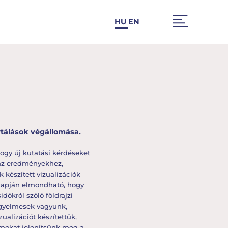
HU
EN
tálások végállomása.
hogy új kutatási kérdéseket
 az eredményekhez,
 készített vizualizációk
 alapján elmondható, hogy
ókról szóló földrajzi
figyelmesek vagyunk,
ualizációt készítettük,
zámokat jelenítsünk meg a