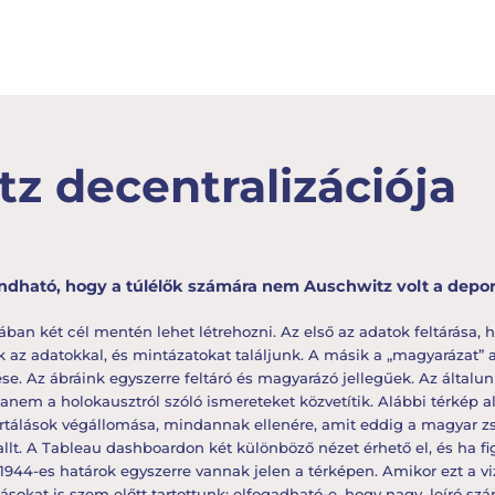
z decentralizációja
dható, hogy a túlélők számára nem Auschwitz volt a depor
lában két cél mentén lehet létrehozni. Az első az adatok feltárása, 
 az adatokkal, és mintázatokat találjunk. A másik a „magyarázat”
se. Az ábráink egyszerre feltáró és magyarázó jellegűek. Az általunk
hanem a holokausztról szóló ismereteket közvetítik. Alábbi térkép
tálások végállomása, mindannak ellenére, amit eddig a magyar zsid
allt. A Tableau dashboardon két különböző nézet érhető el, és ha 
 1944-es határok egyszerre vannak jelen a térképen. Amikor ezt a viz
sokat is szem előtt tartottunk: elfogadható-e, hogy nagy, leíró s