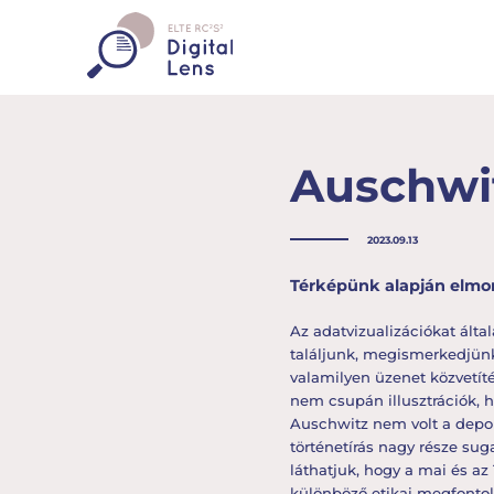
Auschwit
2023.09.13
Térképünk alapján elmon
Az adatvizualizációkat álta
találjunk, megismerkedjünk
valamilyen üzenet közvetíté
nem csupán illusztrációk, 
Auschwitz nem volt a depor
történetírás nagy része sug
láthatjuk, hogy a mai és az
különböző etikai megfontolá