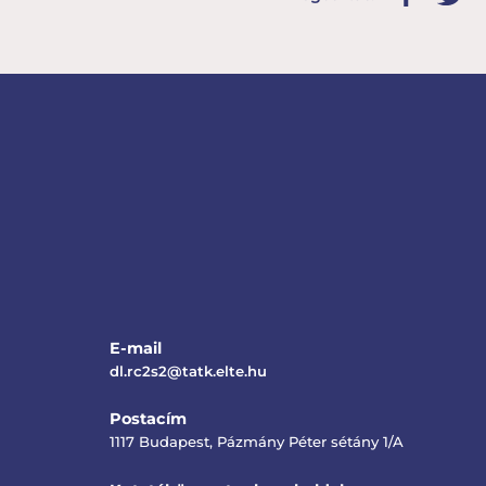
E-mail
dl.rc2s2@tatk.elte.hu
Postacím
1117 Budapest, Pázmány Péter sétány 1/A