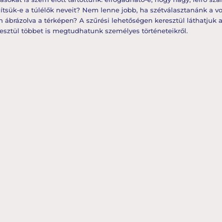
ítsük-e a túlélők neveit? Nem lenne jobb, ha szétválasztanánk a v
 ábrázolva a térképen? A szűrési lehetőségen keresztül láthatjuk a
resztül többet is megtudhatunk személyes történeteikről.