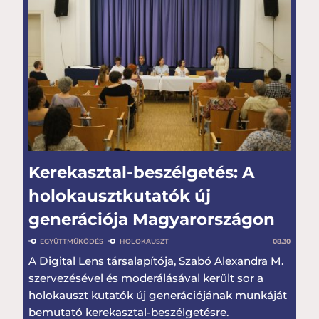
Kerekasztal-beszélgetés: A
holokausztkutatók új
generációja Magyarországon
EGYÜTTMŰKÖDÉS
HOLOKAUSZT
08.30
A Digital Lens társalapítója, Szabó Alexandra M.
szervezésével és moderálásával került sor a
holokauszt kutatók új generációjának munkáját
bemutató kerekasztal-beszélgetésre.