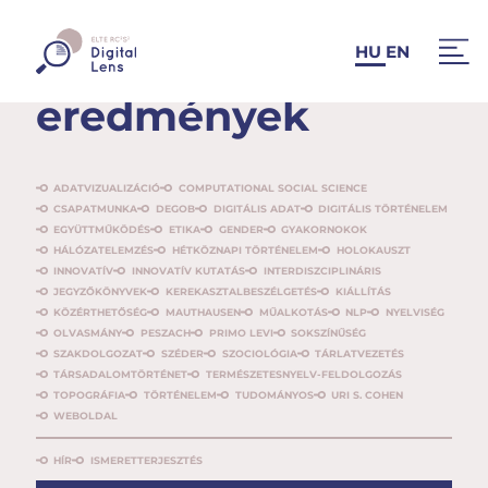
Hírek és
HU
EN
eredmények
ADATVIZUALIZÁCIÓ
COMPUTATIONAL SOCIAL SCIENCE
CSAPATMUNKA
DEGOB
DIGITÁLIS ADAT
DIGITÁLIS TÖRTÉNELEM
EGYÜTTMŰKÖDÉS
ETIKA
GENDER
GYAKORNOKOK
HÁLÓZATELEMZÉS
HÉTKÖZNAPI TÖRTÉNELEM
HOLOKAUSZT
INNOVATÍV
INNOVATÍV KUTATÁS
INTERDISZCIPLINÁRIS
JEGYZŐKÖNYVEK
KEREKASZTALBESZÉLGETÉS
KIÁLLÍTÁS
KÖZÉRTHETŐSÉG
MAUTHAUSEN
MŰALKOTÁS
NLP
NYELVISÉG
OLVASMÁNY
PESZACH
PRIMO LEVI
SOKSZÍNŰSÉG
SZAKDOLGOZAT
SZÉDER
SZOCIOLÓGIA
TÁRLATVEZETÉS
TÁRSADALOMTÖRTÉNET
TERMÉSZETESNYELV-FELDOLGOZÁS
TOPOGRÁFIA
TÖRTÉNELEM
TUDOMÁNYOS
URI S. COHEN
WEBOLDAL
HÍR
ISMERETTERJESZTÉS