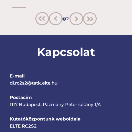
1
2
Kapcsolat
E-mail
dl.rc2s2@tatk.elte.hu
Postacím
1117 Budapest, Pázmány Péter sétány 1/A
Kutatóközpontunk weboldala
ELTE RC2S2