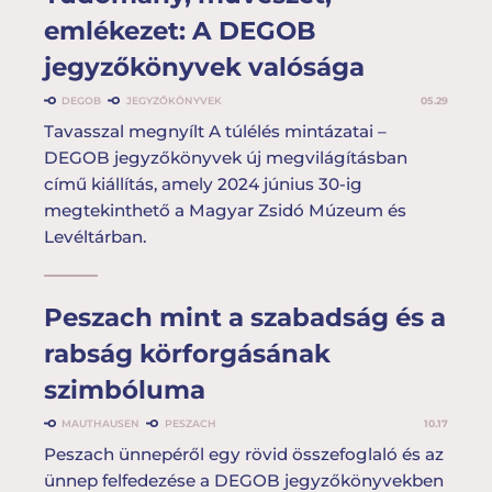
emlékezet: A DEGOB
jegyzőkönyvek valósága
DEGOB
JEGYZŐKÖNYVEK
05.29
Tavasszal megnyílt A túlélés mintázatai –
DEGOB jegyzőkönyvek új megvilágításban
című kiállítás, amely 2024 június 30-ig
megtekinthető a Magyar Zsidó Múzeum és
Levéltárban.
Peszach mint a szabadság és a
rabság körforgásának
szimbóluma
MAUTHAUSEN
PESZACH
10.17
Peszach ünnepéről egy rövid összefoglaló és az
ünnep felfedezése a DEGOB jegyzőkönyvekben